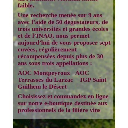
faible.
Une recherche menée sur 9 ans
avec l’aide de 50 dégustateurs, de
trois universités et grandes écoles
et de l’INAO, nous permet
aujourd’hui de vous proposer
sept
cuvées, régulièrement
récompensées depuis plus de 30
ans sous trois appellations :
AOC Montpeyroux AOC
Terrasses du Larzac IGP Saint
Guilhem le Désert
Choisissez et commandez en ligne
sur notre e-boutique destinée aux
professionnels de la filière vins