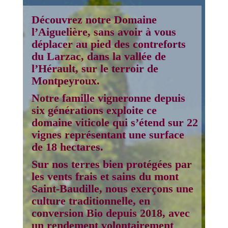
Découvrez notre Domaine
l’Aiguelière, sans avoir à vous
déplacer au pied des contreforts
du Larzac, dans la vallée de
l’Hérault, sur le terroir de
Montpeyroux.
Notre famille vigneronne depuis
six générations exploite ce
domaine viticole qui s’étend sur 22
vignes représentant une surface
de 18 hectares.
Sur nos terres bien protégées par
les vents frais et sains du mont
Saint-Baudille, nous exerçons une
culture traditionnelle, en
conversion Bio depuis 2018, avec
un rendement volontairement